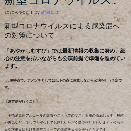
2020-03-02
by
ametsuchi
新型コロナウイルスによる感染症へ
の対策について
「あやかしむすび」では最新情報の収集に努め、細
心の注意を払いながらも公演前提で準備を進めてい
ます。
3/1
現時点で、アメツチとしては以下の点に注意しながら公演を行う予定で
す。
【運営側が行うこと】
・手指消毒用アルコールの設置やスタッフのマスク着用の徹底します
・殺菌
や換気など、少しでも安心してお越しいただく環境作りを行います
・公演当
日や準備日における運営スタッフの体調チェックを行う予定です