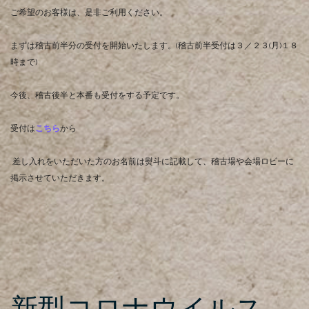
ご希望のお客様は、是非ご利用ください。
まずは稽古前半分の受付を開始いたします。(稽古前半受付は３／２３(月)１８
時まで)
今後、稽古後半と本番も受付をする予定です。
受付は
こちら
から
差し入れをいただいた方のお名前は熨斗に記載して、稽古場や会場ロビーに
掲示させていただきます。
新型コロナウイルス…