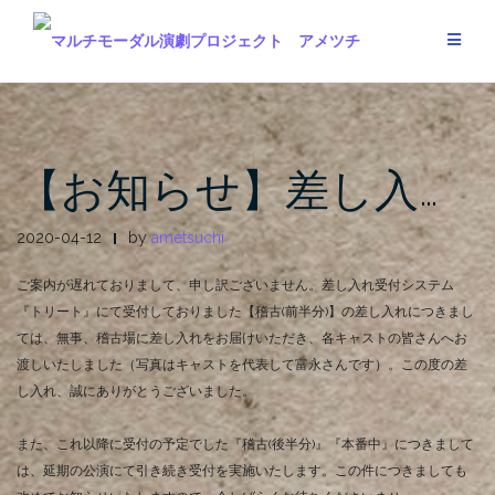
Skip
to
content
【お知らせ】差し入…
2020-04-12
by
ametsuchi
ご案内が遅れておりまして、申し訳ございません。
差し入れ受付システム
『トリート』にて受付しておりました【稽古(前半分)】の差し入れにつきまし
ては、無事、稽古場に差し入れをお届けいただき、各キャストの皆さんへお
渡しいたしました（写真はキャストを代表して富永さんです）。
この度の差
し入れ、誠にありがとうございました。
また、これ以降に受付の予定でした『稽古(後半分)』『本番中』につきまして
は、延期の公演にて引き続き受付を実施いたします。
この件につきましても