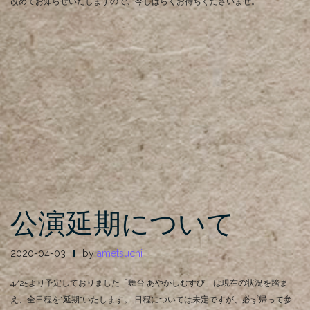
改めてお知らせいたしますので、今しばらくお待ちくださいませ。
公演延期について
2020-04-03
by
ametsuchi
4/25より予定しておりました「舞台 あやかしむすび」は現在の状況を踏ま
え、全日程を”延期”いたします。 日程については未定ですが、必ず帰って参