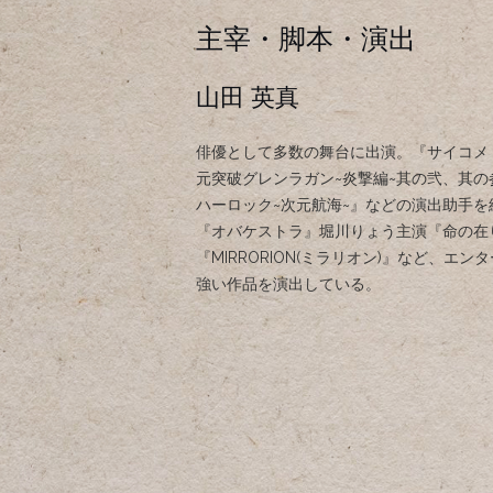
主宰・脚本・演出
山田 英真
俳優として多数の舞台に出演。『サイコメトラ
元突破グレンラガン~炎撃編~其の弐、其
ハーロック~次元航海~』などの演出助手を経て
『オバケストラ』堀川りょう主演『命の在
『MIRRORION(ミラリオン)』など、エ
強い作品を演出している。