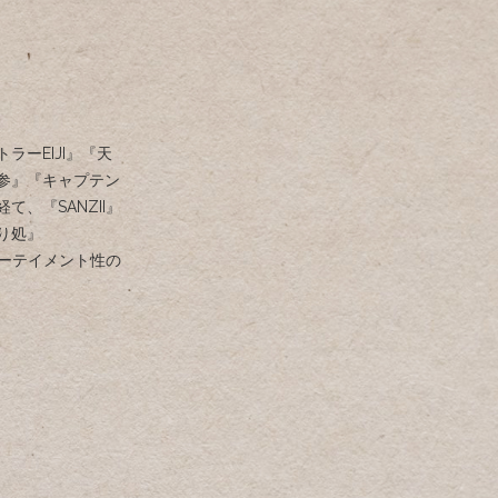
ーEIJI』『天
の参』『キャプテン
、『SANZII』
り処』
ンターテイメント性の