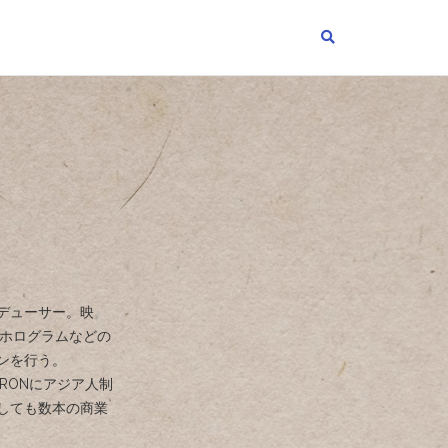
ロデューサー。映
Dホログラムなどの
ンを行う。
HERONにアジア人制
しても数本の商業